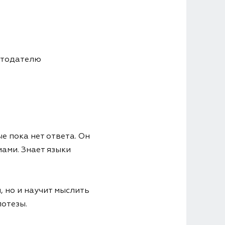
отодателю
е пока нет ответа. Он
ами. Знает языки
, но и научит мыслить
потезы.