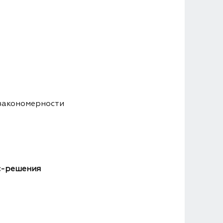
 закономерности
ес-решения