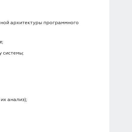
сной архитектуры программного
е;
 системы;
их анализ);