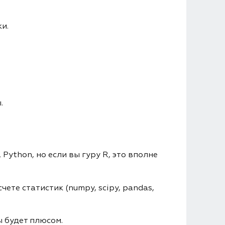
и.
.
Python, но если вы гуру R, это вполне
те статистик (numpy, scipy, pandas,
 будет плюсом.