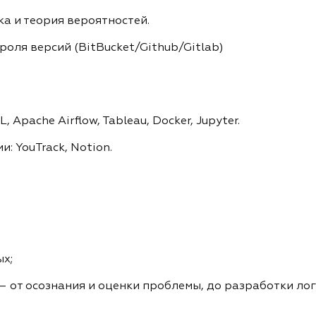
а и теория вероятностей.
роля версий (BitBucket/Github/Gitlab)
 Apache Airflow, Tableau, Docker, Jupyter.
: YouTrack, Notion.
х;
– от осознания и оценки проблемы, до разработки ло