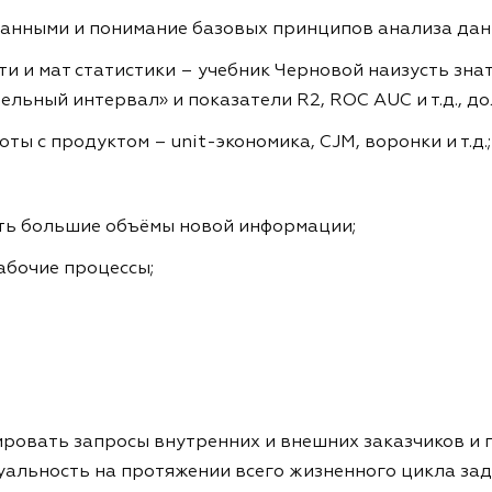
данными и понимание базовых принципов анализа дан
и и мат статистики – учебник Черновой наизусть знат
ельный интервал» и показатели R2, ROC AUC и т.д., д
ы с продуктом – unit-экономика, CJM, воронки и т.д.;
ать большие объёмы новой информации;
абочие процессы;
ировать запросы внутренних и внешних заказчиков и п
уальность на протяжении всего жизненного цикла зад