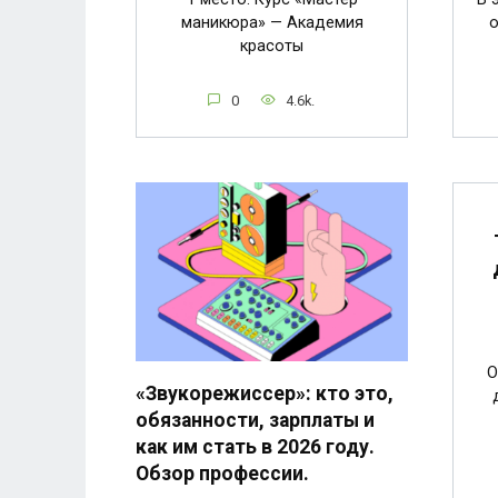
маникюра» — Академия
о
красоты
0
4.6k.
О
«Звукорежиссер»: кто это,
обязанности, зарплаты и
как им стать в 2026 году.
Обзор профессии.