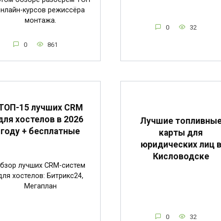
нлайн-курсов режиссёра
монтажа.
0
32
0
861
ТОП-15 лучших CRM
для хостелов в 2026
Лучшие топливны
году + бесплатные
карты для
юридических лиц 
Кисловодске
бзор лучших CRM-систем
для хостелов: Битрикс24,
Мегаплан
0
32