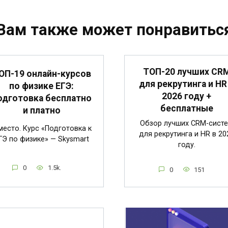
Вам также может понравитьс
ТОП-20 лучших CR
ОП-19 онлайн-курсов
для рекрутинга и HR
по физике ЕГЭ:
2026 году +
одготовка бесплатно
бесплатные
и платно
Обзор лучших CRM-сист
место. Курс «Подготовка к
для рекрутинга и HR в 20
ГЭ по физике» — Skysmart
году.
0
1.5k.
0
151