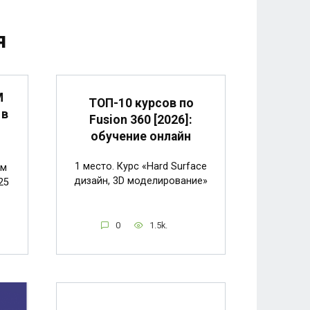
я
M
ТОП-10 курсов по
 в
Fusion 360 [2026]:
обучение онлайн
1 место. Курс «Hard Surface
ем
дизайн, 3D моделирование»
25
0
1.5k.