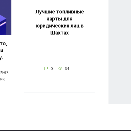
Лучшие топливные
карты для
юридических лиц в
Шахтах
то,
 и
у.
0
34
 PHP-
чик