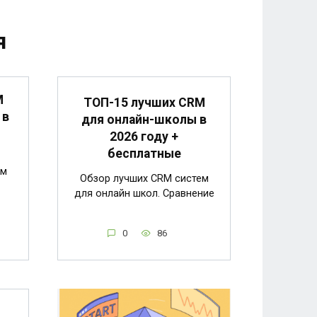
я
M
ТОП-15 лучших CRM
 в
для онлайн-школы в
2026 году +
бесплатные
ем
Обзор лучших CRM систем
для онлайн школ. Сравнение
0
86