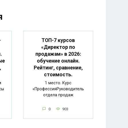
я
-
ТОП-7 курсов
«Директор по
.
продажам» в 2026:
ые
обучение онлайн.
,
Рейтинг, сравнение,
стоимость.
м
1 место. Курс
сы
«ПрофессияРуководитель
отдела продаж
0
903