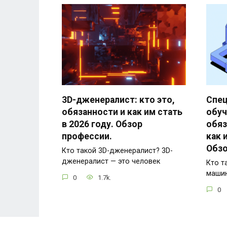
3D-дженералист: кто это,
Спец
обязанности и как им стать
обуч
в 2026 году. Обзор
обяз
профессии.
как 
Обзо
Кто такой 3D-дженералист? 3D-
дженералист — это человек
Кто т
маши
0
1.7k.
0