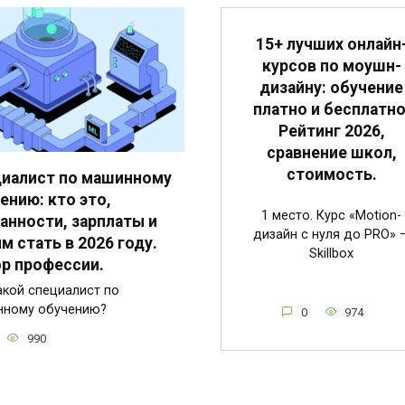
15+ лучших онлайн
курсов по моушн-
дизайну: обучение
платно и бесплатно
Рейтинг 2026,
сравнение школ,
стоимость.
иалист по машинному
ению: кто это,
1 место. Курс «Motion-
анности, зарплаты и
дизайн с нуля до PRO» 
им стать в 2026 году.
Skillbox
р профессии.
акой специалист по
нному обучению?
0
974
990