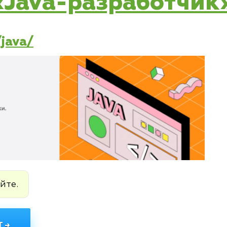
 «Java-разработчик»
/java/
йте.
 →