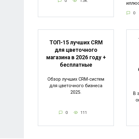
0
1.3k.
иллю
0
ТОП-15 лучших CRM
для цветочного
магазина в 2026 году +
бесплатные
Обзор лучших CRM-систем
для цветочного бизнеса
2025.
В 
о
0
111