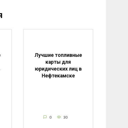
я
е
Лучшие топливные
карты для
в
юридических лиц в
Нефтекамске
0
30