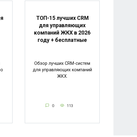
ля
ТОП-15 лучших CRM
я
для управляющих
компаний ЖКХ в 2026
году + бесплатные
и
Обзор лучших CRM-систем
по
для управляющих компаний
ЖКХ.
0
113