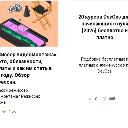
20 курсов DevOps д
начинающих с нул
[2026] бесплатно и
платно
иссер видеомонтажа»:
Подборка бесплатных 
это, обязанности,
платных онлайн-курсов 
латы и как им стать в
DevOps
 году. Обзор
ессии.
акой режиссер
омонтажа? Режиссер
0
685
ажа —
1.5k.