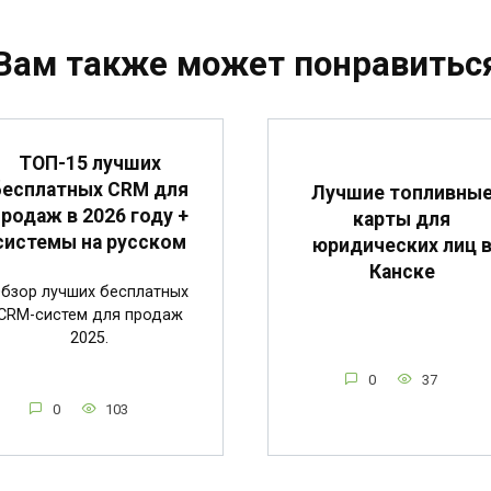
Вам также может понравитьс
ТОП-15 лучших
бесплатных CRM для
Лучшие топливны
продаж в 2026 году +
карты для
системы на русском
юридических лиц 
Канске
бзор лучших бесплатных
CRM-систем для продаж
2025.
0
37
0
103