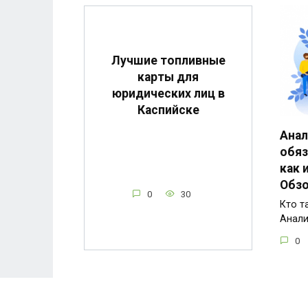
Лучшие топливные
карты для
юридических лиц в
Каспийске
Анал
обяз
как 
Обзо
0
30
Кто т
Анали
0