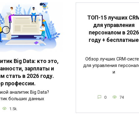
ТОП-15 лучших CR
для управления
персоналом в 2026
году + бесплатные
Обзор лучших CRM-сист
итик Big Data: кто это,
для управления персона
анности, зарплаты и
и
им стать в 2026 году.
р профессии.
акой аналитик Big Data?
0
74
тик больших данных
1.5k.