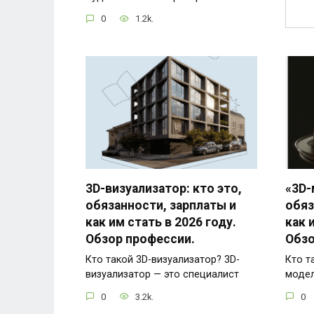
0
1.2k.
3D-визуализатор: кто это,
«3D-
обязанности, зарплаты и
обяз
как им стать в 2026 году.
как 
Обзор профессии.
Обзо
Кто такой 3D-визуализатор? 3D-
Кто т
визуализатор — это специалист
модел
0
3.2k.
0