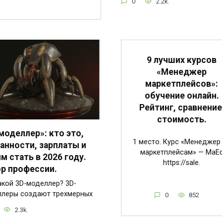
0
2.2k.
9 лучших курсов
«Менеджер
маркетплейсов»:
обучение онлайн.
Рейтинг, сравнение
стоимость.
моделлер»: кто это,
1 место. Курс «Менеджер
анности, зарплаты и
маркетплейсам» — MaE
им стать в 2026 году.
https://sale.
р профессии.
акой 3D-моделлер? 3D-
леры создают трехмерных
0
852
2.3k.