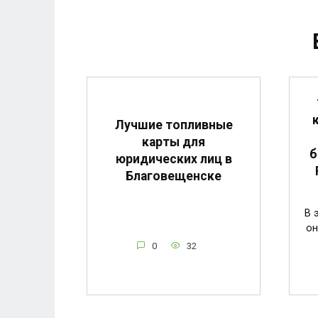
Лучшие топливные
карты для
б
юридических лиц в
Благовещенске
В 
он
0
32