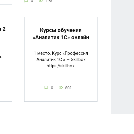
0
1.6k.
 2
Курсы обучения
«Аналитик 1С» онлайн
1 место. Курс «Профессия
н-
Аналитик 1C » — Skillbox
https://skillbox.
0
802