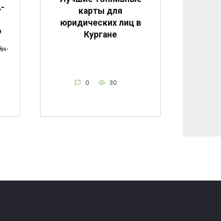
-
карты для
юридических лиц в
о
Кургане
йн-
в
0
30