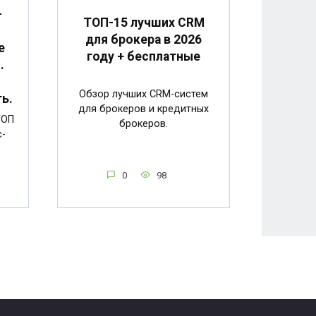
-
ТОП-15 лучших CRM
для брокера в 2026
е
году + бесплатные
.
Обзор лучших CRM-систем
ь.
для брокеров и кредитных
ТОП
брокеров.
с-
0
98