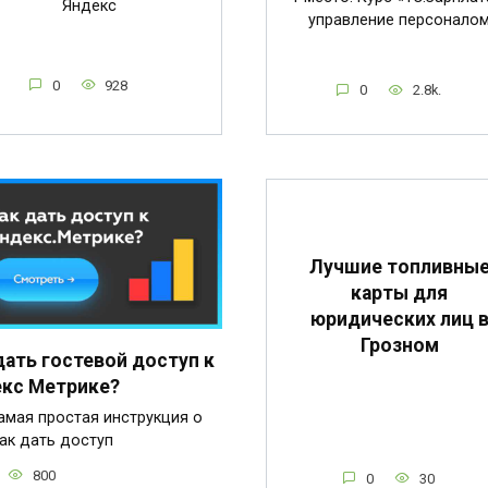
Яндекс
управление персонало
0
928
0
2.8k.
Лучшие топливны
карты для
юридических лиц 
Грозном
дать гостевой доступ к
кс Метрике?
амая простая инструкция о
как дать доступ
800
0
30