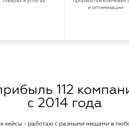
товарах и услугах
проработки ключевых 
и оптимизации
рибыль 112 компани
с 2014 года
е кейсы - работаю с разными нишами в люб