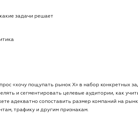
 какие задачи решает
итика
рос «хочу пощупать рынок X» в набор конкретных зада
делять и сегментировать целевые аудитории, как учит
жете адекватно сопоставить размер компаний на рынке
нтам, трафику и другим признакам.