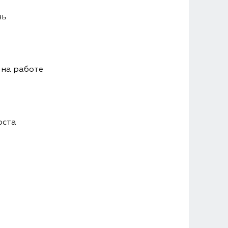
нь
 на работе
оста