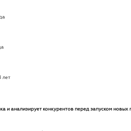
да
да
3 лет
а и анализирует конкурентов перед запуском новых 