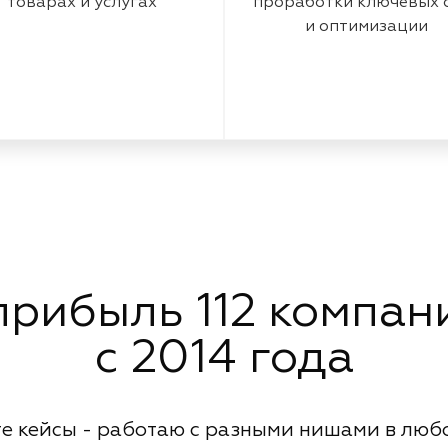
товарах и услугах
проработки ключевых 
и оптимизации
рибыль 112 компани
с 2014 года
е кейсы - работаю с разными нишами в люб