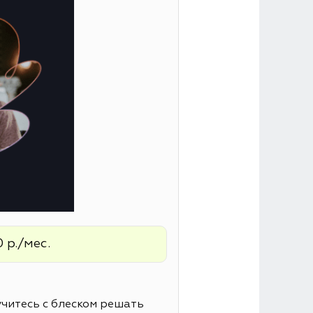
 р./мес.
читесь с блеском решать