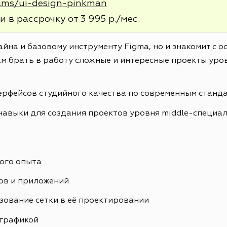
rams/ui-design-pinkman
и в рассрочку от 3 995 р./мес.
айна и базовому инструменту Figma, но и знакомит с 
м брать в работу сложные и интересные проекты уров
ерфейсов студийного качества по современным станд
навыки для создания проектов уровня middle-специа
ого опыта
ов и приложений
зование сетки в её проектировании
ографикой