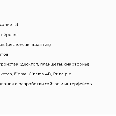
сание ТЗ
-вёрстке
в (респонсив, адаптив)
йтов
тройства (десктоп, планшеты, смартфоны)
etch, Figma, Cinema 4D, Principle
вания и разработки сайтов и интерфейсов