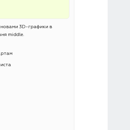
основами 3D-графики в
ня middle.
артам
листа