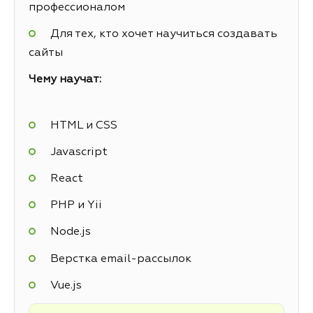
профессионалом
Для тех, кто хочет научиться создавать
сайты
Чему научат:
HTML и CSS
Javascript
React
PHP и Yii
Node.js
Верстка email-рассылок
Vue.js