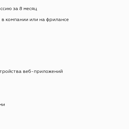
сию за 8 месяц
. в компании или на фрилансе
стройства веб-приложений
ми
е