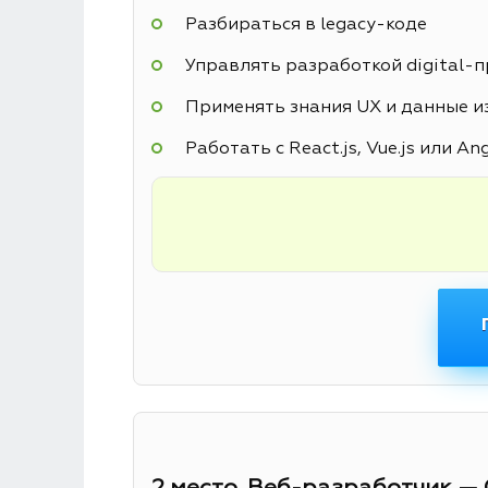
Разбираться в legacy-коде
Управлять разработкой digital-
Применять знания UX и данные из
Работать с React.js, Vue.js или An