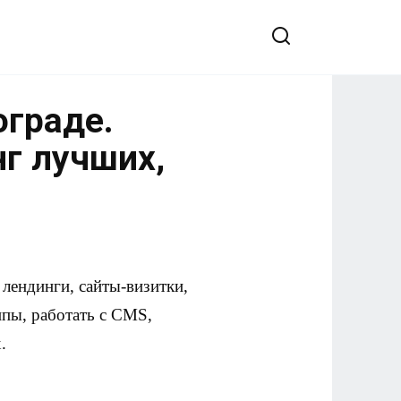
ограде.
нг лучших,
лендинги, сайты-визитки,
ипы, работать с CMS,
.