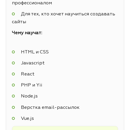
профессионалом
Для тех, кто хочет научиться создавать
сайты
Чему научат:
HTML и CSS
Javascript
React
PHP и Yii
Node.js
Верстка email-рассылок
Vue.js