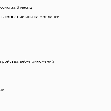
сию за 8 месяц
. в компании или на фрилансе
стройства веб-приложений
ми
е