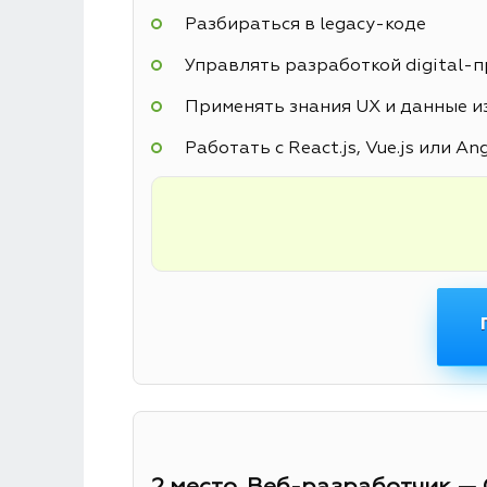
Разбираться в legacy-коде
Управлять разработкой digital-
Применять знания UX и данные из
Работать с React.js, Vue.js или An