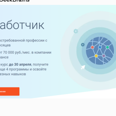
GeekBrains