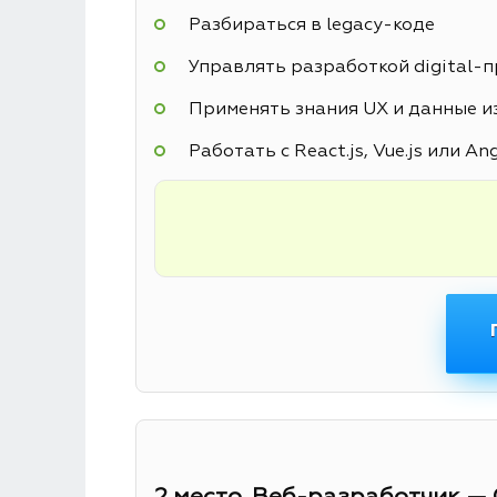
Разбираться в legacy-коде
Управлять разработкой digital-
Применять знания UX и данные из
Работать с React.js, Vue.js или An