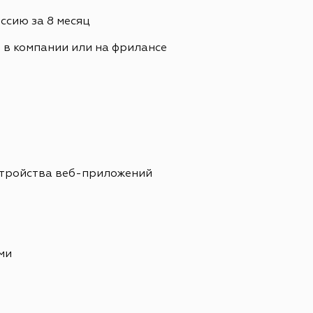
сию за 8 месяц
. в компании или на фрилансе
стройства веб-приложений
ми
е