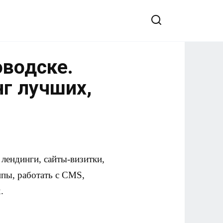
оводске.
нг лучших,
лендинги, сайты-визитки,
ипы, работать с CMS,
.