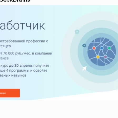
GeekBrains