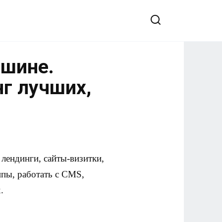
ышине.
нг лучших,
лендинги, сайты-визитки,
ипы, работать с CMS,
.