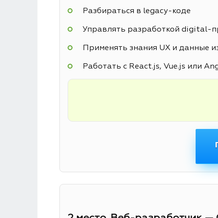
Разбираться в legacy-коде
Управлять разработкой digital-
Применять знания UX и данные из
Работать с React.js, Vue.js или An