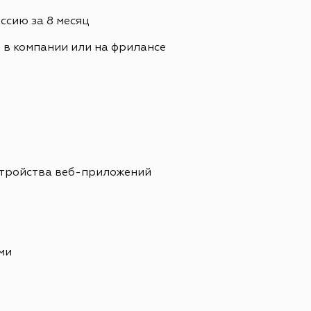
сию за 8 месяц
. в компании или на фрилансе
стройства веб-приложений
ми
е