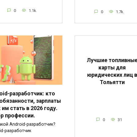
0
1.1k.
0
1.7k.
Лучшие топливны
карты для
юридических лиц 
Тольятти
oid-разработчик: кто
 обязанности, зарплаты
к им стать в 2026 году.
р профессии.
0
31
акой Android-разработчик?
id-разработчик