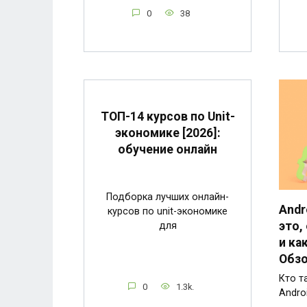
0
38
ТОП-14 курсов по Unit-
экономике [2026]:
обучение онлайн
Подборка лучших онлайн-
Andr
курсов по unit-экономике
это,
для
и ка
Обзо
Кто т
0
1.3k.
Andro