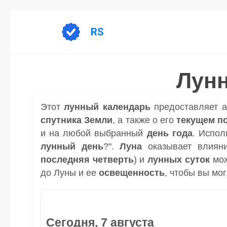
Перейти
к
RS
содержанию
Лунн
Этот
лунный календарь
предоставляет 
спутника
Земли
, а также о его
текущем п
и на любой выбранный
день
года
. Испол
лунный день
?".
Луна
оказывает влиян
последняя четверть
) и
лунных суток
мож
до Луны и ее
освещенность
, чтобы вы мо
Сегодня, 7 августа