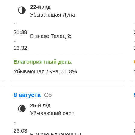
22
-й л/д
🌗
Убывающая Луна
↑
21:38
В знаке Телец ♉
↓
13:32
Благоприятный день.
Убывающая Луна, 56.8%
8 августа
Сб
25
-й л/д
🌘
Убывающий серп
↑
23:03
В знаке Близнецы ♊