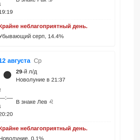
↓
19:19
Крайне неблагоприятный день.
Убывающий серп, 14.4%
12 августа
Ср
29
-й л/д
🌑
Новолуние в 21:37
↑
––:––
В знаке Лев ♌
↓
20:20
Крайне неблагоприятный день.
Новолуние, 0.1%