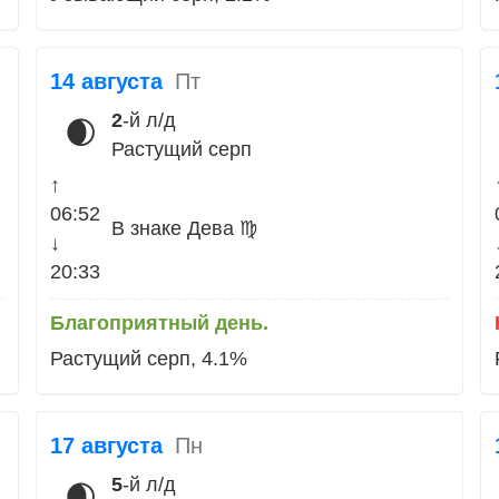
14 августа
Пт
2
-й л/д
🌒
Растущий серп
↑
06:52
В знаке Дева ♍
↓
20:33
Благоприятный день.
Растущий серп, 4.1%
17 августа
Пн
5
-й л/д
🌒