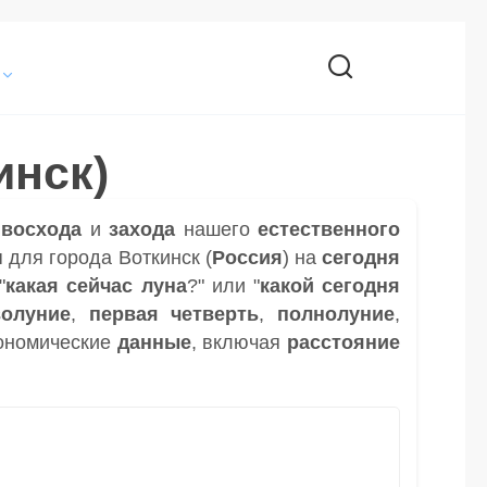
инск)
и
восхода
и
захода
нашего
естественного
 для города Воткинск (
Россия
) на
сегодня
"
какая сейчас луна
?" или "
какой сегодня
волуние
,
первая четверть
,
полнолуние
,
ономические
данные
, включая
расстояние