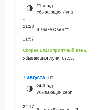
21
-й л/д
🌗
Убывающая Луна
↑
21:28
В знаке Овен ♈
↓
11:57
Скорее благоприятный день.
Убывающая Луна, 67.5%
7 августа
Пт
24
-й л/д
🌗
Убывающий серп
↑
22:17
В знаке Близнецы ♊