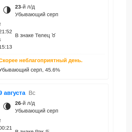
23
-й л/д
🌗
Убывающий серп
↑
21:52
В знаке Телец ♉
↓
15:13
Скорее неблагоприятный день.
Убывающий серп, 45.6%
9 августа
Вс
26
-й л/д
🌘
Убывающий серп
↑
00:21
В знаке Рак ♋