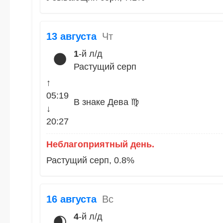
13 августа
Чт
1
-й л/д
🌑
Растущий серп
↑
05:19
В знаке Дева ♍
↓
20:27
Неблагоприятный день.
Растущий серп, 0.8%
16 августа
Вс
4
-й л/д
🌒