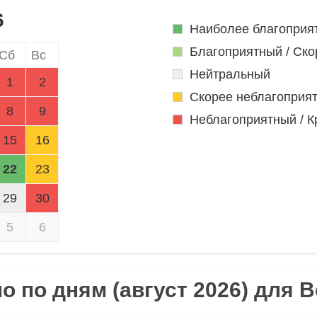
6
Наиболее благоприя
Благоприятный / Ско
Сб
Вс
Нейтральный
1
2
Скорее неблагоприя
8
9
Неблагоприятный / К
15
16
22
23
29
30
5
6
 по дням (август 2026) для 