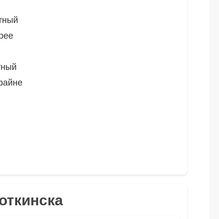
тный
рее
тный
райне
Воткинска