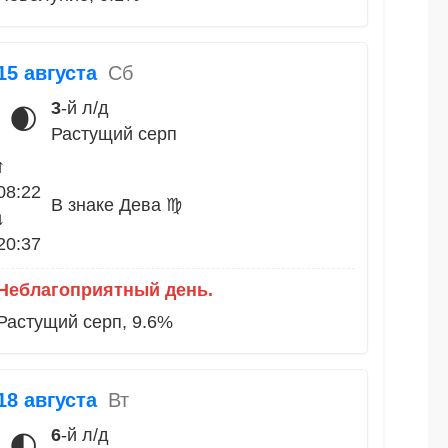
15 августа
Сб
3
-й л/д
🌒
Растущий серп
↑
08:22
В знаке Дева ♍
↓
20:37
Неблагоприятный день.
Растущий серп, 9.6%
18 августа
Вт
6
-й л/д
🌓