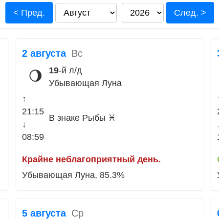
< Пред.
След. >
2 августа
Вс
19
-й л/д
🌖
Убывающая Луна
↑
21:15
В знаке Рыбы ♓
↓
08:59
Крайне неблагоприятный день.
Убывающая Луна, 85.3%
5 августа
Ср