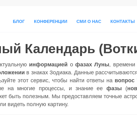
БЛОГ
КОНФЕРЕНЦИИ
СМИ О НАС
КОНТАКТЫ
ый Календарь (Вотк
актуальную
информацией
о
фазах Луны
, времен
оложении
в знаках Зодиака. Данные рассчитываются
ьзуйте этот сервис, чтобы найти ответы на
вопрос
ие на многие процессы, и знание ее
фазы
(
но
ет быть полезным. Мы предоставляем точные астр
гли видеть полную картину.