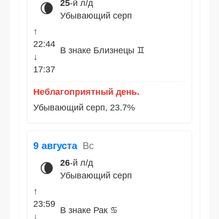
25
-й л/д
🌘
Убывающий серп
↑
22:44
В знаке Близнецы ♊
↓
17:37
Неблагоприятный день.
Убывающий серп, 23.7%
9 августа
Вс
26
-й л/д
🌘
Убывающий серп
↑
23:59
В знаке Рак ♋
↓