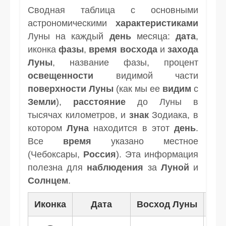
Сводная таблица с основными
астрономическими
характеристиками
Луны на каждый
день
месяца:
дата
,
иконка
фазы
,
время
восхода
и
захода
Луны
, название фазы, процент
освещенности
видимой части
поверхности Луны
(как мы ее
видим
с
Земли
),
расстояние
до Луны в
тысячах километров, и
знак
Зодиака, в
котором
Луна
находится в этот
день
.
Все
время
указано местное
(Чебоксары,
Россия
). Эта информация
полезна для
наблюдения
за
Луной
и
Солнцем
.
Иконка
Дата
Восход Луны
Зак