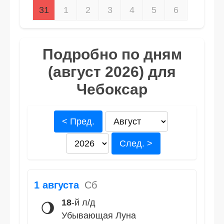
31
1
2
3
4
5
6
Подробно по дням
(август 2026) для
Чебоксар
< Пред.
След. >
1 августа
Сб
18
-й л/д
🌖
Убывающая Луна