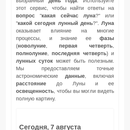
выбранный
день
года
. Используйте
этот сервис, чтобы найти ответы на
вопрос
"
какая сейчас луна
?" или
"
какой сегодня лунный день
?".
Луна
оказывает влияние на многие
процессы, и знание ее
фазы
(
новолуние
,
первая четверть
,
полнолуние
,
последняя четверть
) и
лунных суток
может быть полезным.
Мы предоставляем точные
астрономические
данные
, включая
расстояние
до Луны и ее
освещенность
, чтобы вы могли видеть
полную картину.
Сегодня, 7 августа