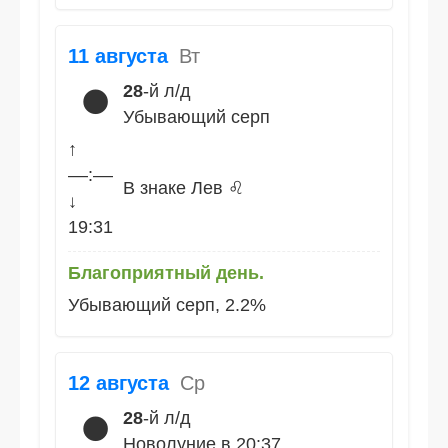
11 августа
Вт
28
-й л/д
🌑
Убывающий серп
↑
––:––
В знаке Лев ♌
↓
19:31
Благоприятный день.
Убывающий серп, 2.2%
12 августа
Ср
28
-й л/д
🌑
Новолуние в 20:37