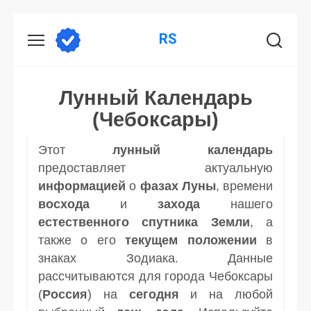
Перейти
RS
к
содержанию
Лунный Календарь
(Чебоксары)
Этот
лунный календарь
предоставляет актуальную
информацией
о
фазах Луны
, времени
восхода
и
захода
нашего
естественного спутника
Земли
, а
также о его
текущем положении
в
знаках Зодиака. Данные
рассчитываются для города Чебоксары
(
Россия
) на
сегодня
и на любой