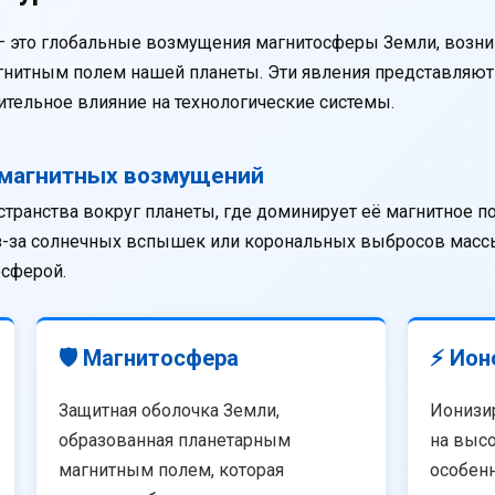
— это глобальные возмущения магнитосферы Земли, возни
агнитным полем нашей планеты. Эти явления представляю
тельное влияние на технологические системы.
омагнитных возмущений
странства вокруг планеты, где доминирует её магнитное п
из-за солнечных вспышек или корональных выбросов массы
осферой.
🛡️ Магнитосфера
⚡ Ион
Защитная оболочка Земли,
Ионизи
образованная планетарным
на высо
магнитным полем, которая
особенн