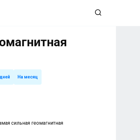
еомагнитная
 дней
На месяц
 Самая сильная геомагнитная