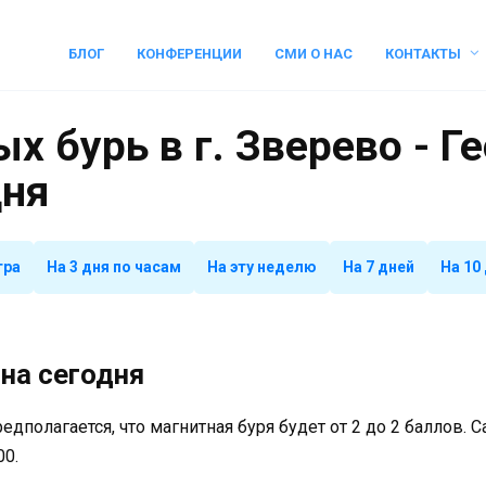
БЛОГ
КОНФЕРЕНЦИИ
СМИ О НАС
КОНТАКТЫ
х бурь в г. Зверево - Г
дня
тра
На 3 дня по часам
На эту неделю
На 7 дней
На 10
на сегодня
предполагается, что магнитная буря будет от 2 до 2 баллов.
00.