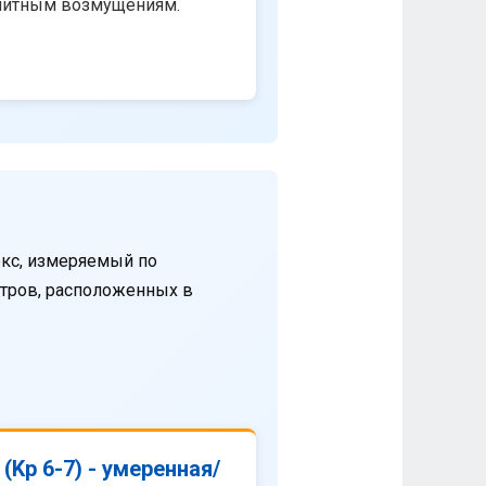
нитным возмущениям.
кс, измеряемый по
етров, расположенных в
(Kp 6-7) - умеренная/