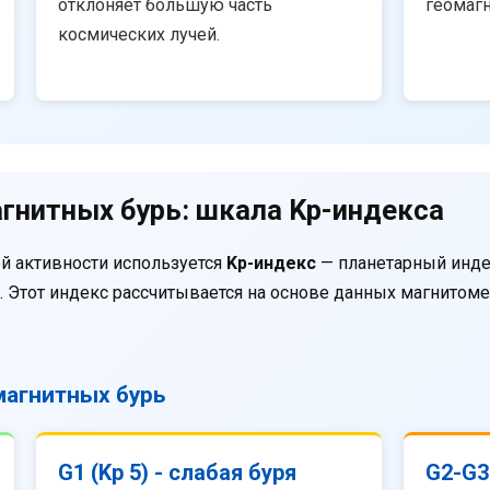
отклоняет большую часть
геомаг
космических лучей.
гнитных бурь: шкала Kp-индекса
й активности используется
Kp-индекс
— планетарный инде
. Этот индекс рассчитывается на основе данных магнитом
агнитных бурь
G1 (Kp 5) - слабая буря
G2-G3 