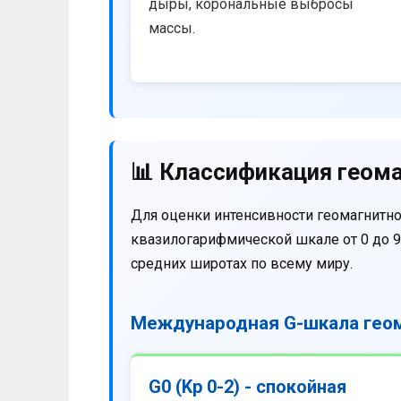
дыры, корональные выбросы
массы.
📊 Классификация геома
Для оценки интенсивности геомагнитно
квазилогарифмической шкале от 0 до 9
средних широтах по всему миру.
Международная G-шкала геом
G0 (Kp 0-2) - спокойная