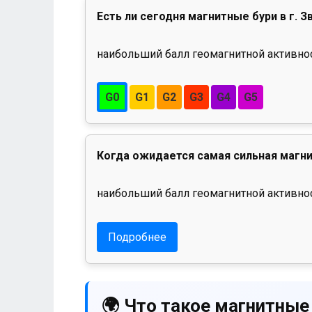
Есть ли сегодня магнитные бури в г. З
наибольший балл геомагнитной активност
G0
G1
G2
G3
G4
G5
Когда ожидается самая сильная магни
наибольший балл геомагнитной активнос
Подробнее
🌍 Что такое магнитные