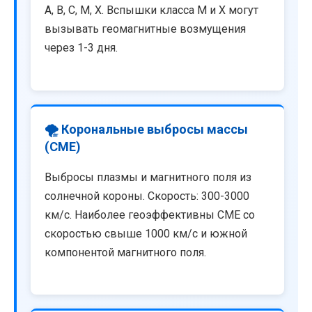
A, B, C, M, X. Вспышки класса M и X могут
вызывать геомагнитные возмущения
через 1-3 дня.
🌪️ Корональные выбросы массы
(CME)
Выбросы плазмы и магнитного поля из
солнечной короны. Скорость: 300-3000
км/с. Наиболее геоэффективны CME со
скоростью свыше 1000 км/с и южной
компонентой магнитного поля.