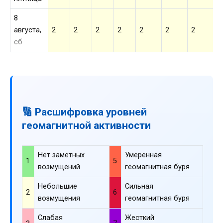
8
августа,
2
2
2
2
2
2
2
2
сб
🔢 Расшифровка уровней
геомагнитной активности
Нет заметных
Умеренная
1
5
возмущений
геомагнитная буря
Небольшие
Сильная
2
6
возмущения
геомагнитная буря
Слабая
Жесткий