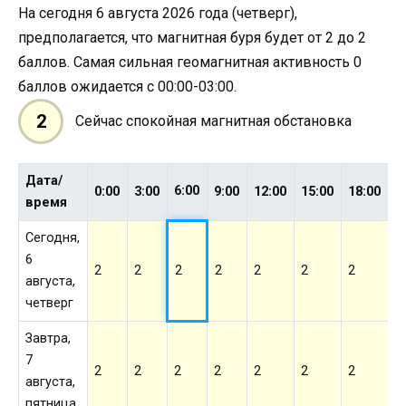
На сегодня 6 августа 2026 года (четверг),
предполагается, что магнитная буря будет от 2 до 2
баллов. Самая сильная геомагнитная активность 0
баллов ожидается с 00:00-03:00.
2
Сейчас спокойная магнитная обстановка
Дата/
6:00
0:00
3:00
9:00
12:00
15:00
18:00
2
время
Сегодня,
6
2
2
2
2
2
2
2
2
августа,
четверг
Завтра,
7
2
2
2
2
2
2
2
2
августа,
пятница