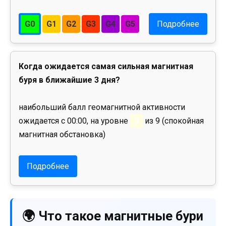
G0
G1
G2
G3
G4
G5
Подробнее
Когда ожидается самая сильная магнитная
буря в ближайшие 3 дня?
наибольший балл геомагнитной активности
ожидается с 00:00, на уровне
0
из 9 (спокойная
магнитная обстановка)
Подробнее
🌍 Что такое магнитные бури