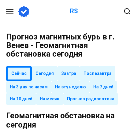
Перейти
RS
к
содержанию
Прогноз магнитных бурь в г.
Венев - Геомагнитная
обстановка сегодня
Сейчас
Сегодня
Завтра
Послезавтра
На 3 дня по часам
На эту неделю
На 7 дней
На 10 дней
На месяц
Прогноз радиопотока
Геомагнитная обстановка на
сегодня