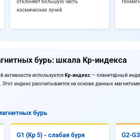
отклоняет большую часть
геомаг
космических лучей.
гнитных бурь: шкала Kp-индекса
й активности используется
Kp-индекс
— планетарный инде
. Этот индекс рассчитывается на основе данных магнитом
агнитных бурь
G1 (Kp 5) - слабая буря
G2-G3 