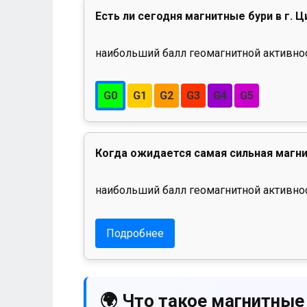
Есть ли сегодня магнитные бури в г. 
наибольший балл геомагнитной активност
G0
G1
G2
G3
G4
G5
Когда ожидается самая сильная магни
наибольший балл геомагнитной активнос
Подробнее
🌍 Что такое магнитные