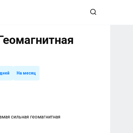
 Геомагнитная
 дней
На месяц
 Самая сильная геомагнитная