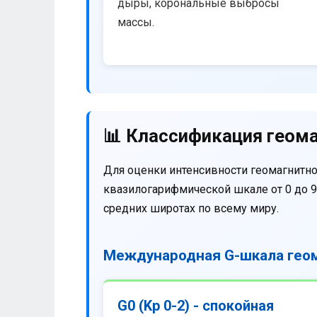
дыры, корональные выбросы
массы.
📊 Классификация геома
Для оценки интенсивности геомагнитно
квазилогарифмической шкале от 0 до 9
средних широтах по всему миру.
Международная G-шкала геом
G0 (Kp 0-2) - спокойная