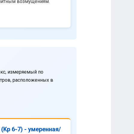
нитным возмущениям.
кс, измеряемый по
етров, расположенных в
(Kp 6-7) - умеренная/