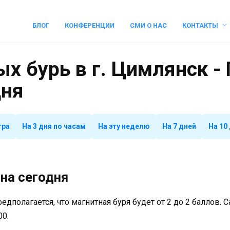
БЛОГ
КОНФЕРЕНЦИИ
СМИ О НАС
КОНТАКТЫ
х бурь в г. Цимлянск -
дня
тра
На 3 дня по часам
На эту неделю
На 7 дней
На 10
на сегодня
предполагается, что магнитная буря будет от 2 до 2 баллов.
00.