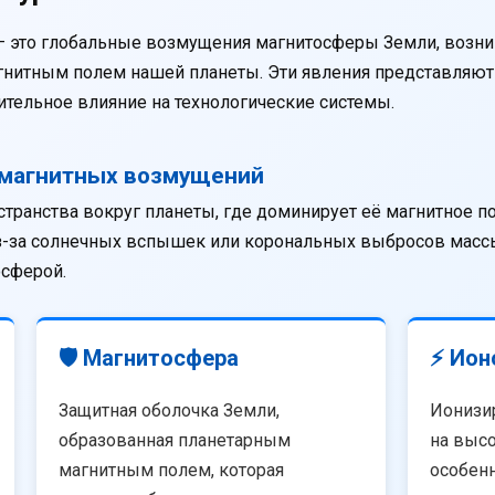
— это глобальные возмущения магнитосферы Земли, возни
агнитным полем нашей планеты. Эти явления представляю
тельное влияние на технологические системы.
омагнитных возмущений
странства вокруг планеты, где доминирует её магнитное п
из-за солнечных вспышек или корональных выбросов массы
осферой.
🛡️ Магнитосфера
⚡ Ион
Защитная оболочка Земли,
Ионизи
образованная планетарным
на высо
магнитным полем, которая
особенн