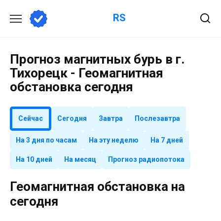
Перейти
RS
к
содержанию
Прогноз магнитных бурь в г.
Тихорецк - Геомагнитная
обстановка сегодня
Сейчас
Сегодня
Завтра
Послезавтра
На 3 дня по часам
На эту неделю
На 7 дней
На 10 дней
На месяц
Прогноз радиопотока
Геомагнитная обстановка на
сегодня