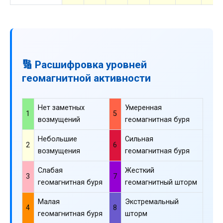
🔢 Расшифровка уровней
геомагнитной активности
Нет заметных
Умеренная
1
5
возмущений
геомагнитная буря
Небольшие
Сильная
2
6
возмущения
геомагнитная буря
Слабая
Жесткий
3
7
геомагнитная буря
геомагнитный шторм
Малая
Экстремальный
4
8
геомагнитная буря
шторм