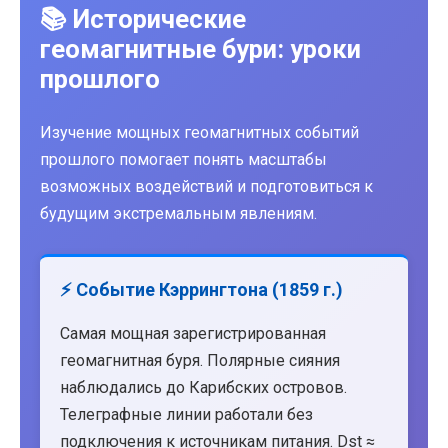
📚 Исторические
геомагнитные бури: уроки
прошлого
Изучение мощных геомагнитных событий
прошлого помогает понять масштабы
возможных воздействий и подготовиться к
будущим экстремальным явлениям.
⚡ Событие Кэррингтона (1859 г.)
Самая мощная зарегистрированная
геомагнитная буря. Полярные сияния
наблюдались до Карибских островов.
Телеграфные линии работали без
подключения к источникам питания. Dst ≈