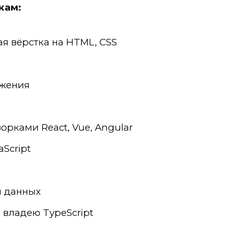
кам:
я вёрстка на HTML, CSS
ожения
рками React, Vue, Angular
Script
ы данных
 владею TypeScript