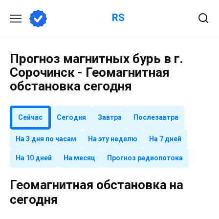
Перейти
RS
к
содержанию
Прогноз магнитных бурь в г.
Сорочинск - Геомагнитная
обстановка сегодня
Сейчас
Сегодня
Завтра
Послезавтра
На 3 дня по часам
На эту неделю
На 7 дней
На 10 дней
На месяц
Прогноз радиопотока
Геомагнитная обстановка на
сегодня