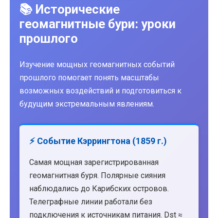
📚 Исторические
геомагнитные бури: уроки
прошлого
Изучение мощных геомагнитных событий
прошлого помогает понять масштабы
возможных воздействий и подготовиться к
будущим экстремальным явлениям.
⚡ Событие Кэррингтона (1859 г.)
Самая мощная зарегистрированная
геомагнитная буря. Полярные сияния
наблюдались до Карибских островов.
Телеграфные линии работали без
подключения к источникам питания. Dst ≈