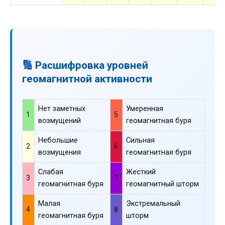
🔢 Расшифровка уровней
геомагнитной активности
Нет заметных
Умеренная
1
5
возмущений
геомагнитная буря
Небольшие
Сильная
2
6
возмущения
геомагнитная буря
Слабая
Жесткий
3
7
геомагнитная буря
геомагнитный шторм
Малая
Экстремальный
4
8
геомагнитная буря
шторм