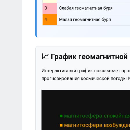
3
Слабая геомагнитная буря
4
Малая геомагнитная буря
📈 График геомагнитной 
Интерактивный график показывает прог
прогнозирования космической погоды N