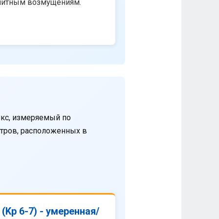
нитным возмущениям.
кс, измеряемый по
етров, расположенных в
(Kp 6-7) - умеренная/