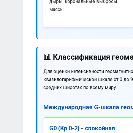
дыры, корональные выбросы
массы.
📊 Классификация геома
Для оценки интенсивности геомагнитно
квазилогарифмической шкале от 0 до 9
средних широтах по всему миру.
Международная G-шкала геом
G0 (Kp 0-2) - спокойная