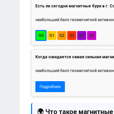
Есть ли сегодня магнитные бури в г. С
наибольший балл геомагнитной активност
G0
G1
G2
G3
G4
G5
Когда ожидается самая сильная магни
наибольший балл геомагнитной активнос
Подробнее
🌍 Что такое магнитные