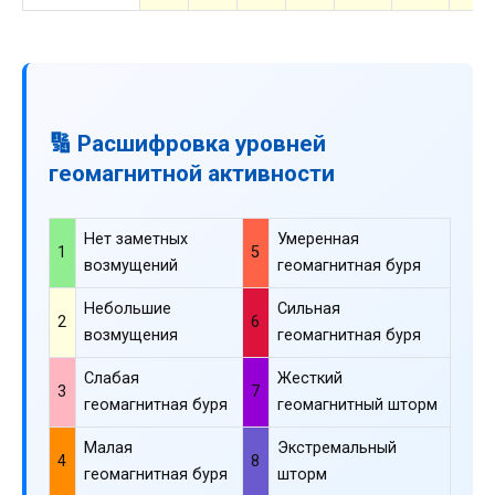
🔢 Расшифровка уровней
геомагнитной активности
Нет заметных
Умеренная
1
5
возмущений
геомагнитная буря
Небольшие
Сильная
2
6
возмущения
геомагнитная буря
Слабая
Жесткий
3
7
геомагнитная буря
геомагнитный шторм
Малая
Экстремальный
4
8
геомагнитная буря
шторм