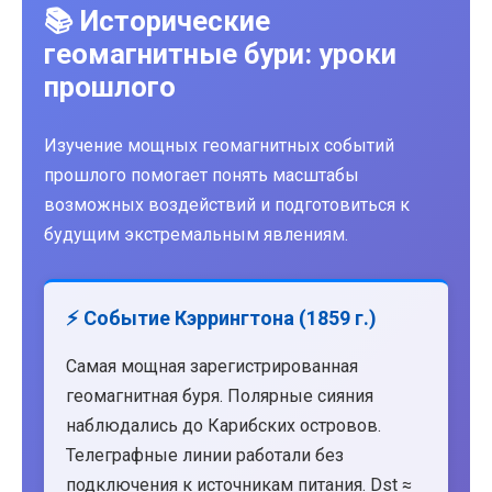
📚 Исторические
геомагнитные бури: уроки
прошлого
Изучение мощных геомагнитных событий
прошлого помогает понять масштабы
возможных воздействий и подготовиться к
будущим экстремальным явлениям.
⚡ Событие Кэррингтона (1859 г.)
Самая мощная зарегистрированная
геомагнитная буря. Полярные сияния
наблюдались до Карибских островов.
Телеграфные линии работали без
подключения к источникам питания. Dst ≈