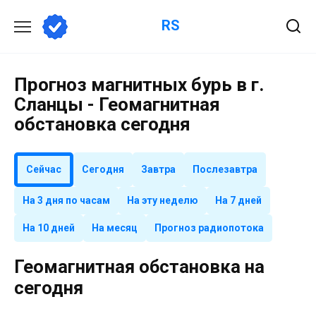
Перейти
RS
к
содержанию
Прогноз магнитных бурь в г.
Сланцы - Геомагнитная
обстановка сегодня
Сейчас
Сегодня
Завтра
Послезавтра
На 3 дня по часам
На эту неделю
На 7 дней
На 10 дней
На месяц
Прогноз радиопотока
Геомагнитная обстановка на
сегодня