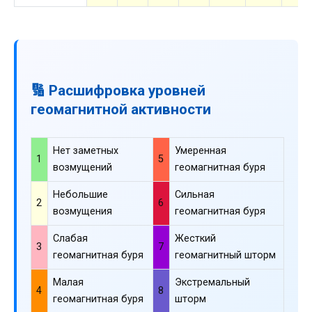
🔢 Расшифровка уровней
геомагнитной активности
Нет заметных
Умеренная
1
5
возмущений
геомагнитная буря
Небольшие
Сильная
2
6
возмущения
геомагнитная буря
Слабая
Жесткий
3
7
геомагнитная буря
геомагнитный шторм
Малая
Экстремальный
4
8
геомагнитная буря
шторм