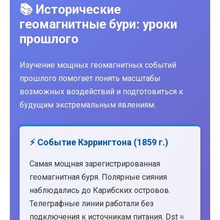
📚 Исторические
геомагнитные бури: уроки
прошлого
Изучение мощных геомагнитных событий
прошлого помогает понять масштабы
возможных воздействий и подготовиться к
будущим экстремальным явлениям.
⚡ Событие Кэррингтона (1859 г.)
Самая мощная зарегистрированная
геомагнитная буря. Полярные сияния
наблюдались до Карибских островов.
Телеграфные линии работали без
подключения к источникам питания. Dst ≈