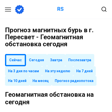
Перейти
RS
к
содержанию
Прогноз магнитных бурь в г.
Пересвет - Геомагнитная
обстановка сегодня
Сейчас
Сегодня
Завтра
Послезавтра
На 3 дня по часам
На эту неделю
На 7 дней
На 10 дней
На месяц
Прогноз радиопотока
Геомагнитная обстановка на
сегодня