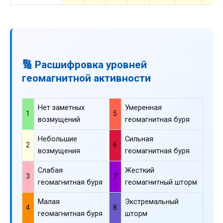
🔢 Расшифровка уровней
геомагнитной активности
Нет заметных
Умеренная
1
5
возмущений
геомагнитная буря
Небольшие
Сильная
2
6
возмущения
геомагнитная буря
Слабая
Жесткий
3
7
геомагнитная буря
геомагнитный шторм
Малая
Экстремальный
4
8
геомагнитная буря
шторм