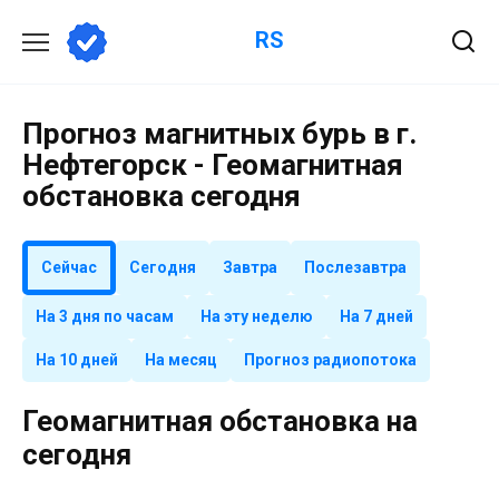
Перейти
RS
к
содержанию
Прогноз магнитных бурь в г.
Нефтегорск - Геомагнитная
обстановка сегодня
Сейчас
Сегодня
Завтра
Послезавтра
На 3 дня по часам
На эту неделю
На 7 дней
На 10 дней
На месяц
Прогноз радиопотока
Геомагнитная обстановка на
сегодня