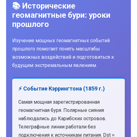
📚 Исторические
геомагнитные бури: уроки
прошлого
Изучение мощных геомагнитных событий
прошлого помогает понять масштабы
возможных воздействий и подготовиться к
будущим экстремальным явлениям.
⚡ Событие Кэррингтона (1859 г.)
Самая мощная зарегистрированная
геомагнитная буря. Полярные сияния
наблюдались до Карибских островов.
Телеграфные линии работали без
подключения к источникам питания. Dst ≈