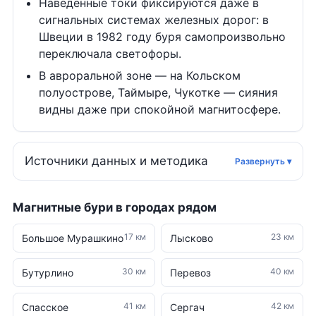
Наведённые токи фиксируются даже в
сигнальных системах железных дорог: в
Швеции в 1982 году буря самопроизвольно
переключала светофоры.
В авроральной зоне — на Кольском
полуострове, Таймыре, Чукотке — сияния
видны даже при спокойной магнитосфере.
Источники данных и методика
Магнитные бури в городах рядом
17 км
23 км
Большое Мурашкино
Лысково
30 км
40 км
Бутурлино
Перевоз
41 км
42 км
Спасское
Сергач