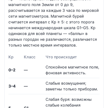
магнитного поля Земли от 0 до 9,
рассчитывается за каждые 3 часа по мировой
сети магнитометров. Магнитной бурей
считается интервал с Kp ≥ 5: с этого порога
начинается международная шкала G1–G5. Kp
одинаков для всей планеты — «баллы» в
разных городах не различаются, различается
только местное время интервалов.
Kp
Класс
Что происходит
Спокойное магнитное поле,
0–2
—
фоновая активность.
Слабые возмущения;
3–4
—
заметны только приборам.
Слабая буря: возможны
слабые колебания