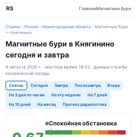
RS
Главная
Магнитные бури
Страны
›
Россия
›
Нижегородская область
›
Магнитные бури
— Княгинино
Магнитные бури в Княгинино
сегодня и завтра
9 августа 2026 г. · местное время 18:02 · данные службы
космической погоды
Сейчас
Сегодня
Завтра
Послезавтра
Вчера
На 3 дня по часам
На эту неделю
На 7 дней
На 10 дней
На месяц
Прогноз радиопотока
Спокойная обстановка