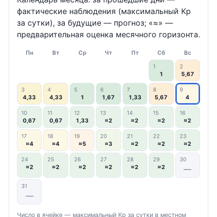
фактические наблюдения (максимальный Kp
за сутки), за будущие — прогноз; «≈» —
предварительная оценка месячного горизонта.
Пн
Вт
Ср
Чт
Пт
Сб
Вс
1
2
1
5,67
3
4
5
6
7
8
9
4,33
4,33
1
1,67
1,33
5,67
4
10
11
12
13
14
15
16
0,67
0,67
1,33
≈2
≈2
≈2
≈2
17
18
19
20
21
22
23
≈4
≈4
≈5
≈3
≈2
≈2
≈2
24
25
26
27
28
29
30
≈2
≈2
≈2
≈2
≈2
≈2
—
31
—
Число в ячейке — максимальный Kp за сутки в местном