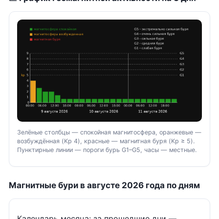
Зелёные столбцы — спокойная магнитосфера, оранжевые —
возбуждённая (Kp 4), красные — магнитная буря (Kp ≥ 5).
Пунктирные линии — пороги бурь G1–G5, часы — местные.
Магнитные бури в августе 2026 года по дням
Календарь месяца: за прошедшие дни —