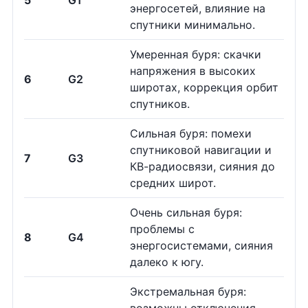
5
G1
энергосетей, влияние на
спутники минимально.
Умеренная буря: скачки
напряжения в высоких
6
G2
широтах, коррекция орбит
спутников.
Сильная буря: помехи
спутниковой навигации и
7
G3
КВ-радиосвязи, сияния до
средних широт.
Очень сильная буря:
проблемы с
8
G4
энергосистемами, сияния
далеко к югу.
Экстремальная буря: