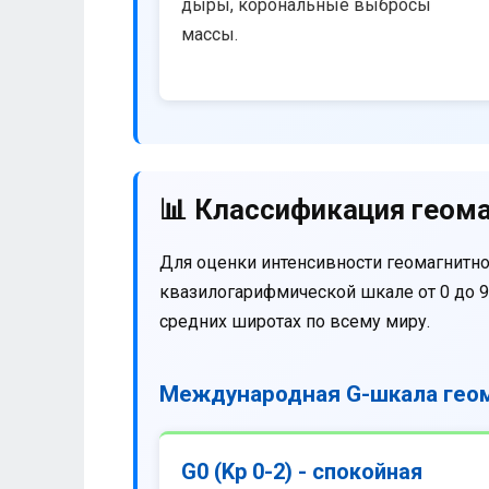
дыры, корональные выбросы
массы.
📊 Классификация геома
Для оценки интенсивности геомагнитно
квазилогарифмической шкале от 0 до 9
средних широтах по всему миру.
Международная G-шкала геом
G0 (Kp 0-2) - спокойная