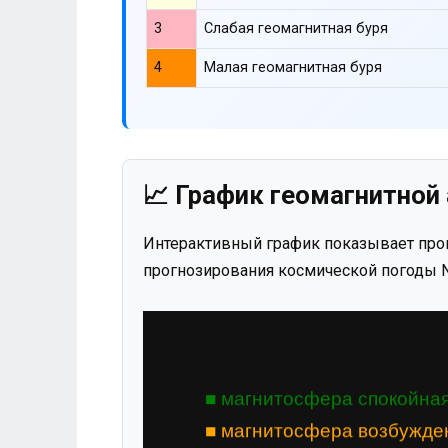
3
Слабая геомагнитная буря
4
Малая геомагнитная буря
📈 График геомагнитной 
Интерактивный график показывает прог
прогнозирования космической погоды N