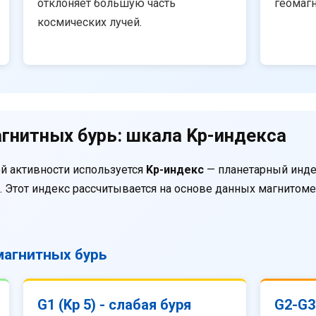
отклоняет большую часть
геомаг
космических лучей.
гнитных бурь: шкала Kp-индекса
й активности используется
Kp-индекс
— планетарный инде
. Этот индекс рассчитывается на основе данных магнитом
агнитных бурь
G1 (Kp 5) - слабая буря
G2-G3 