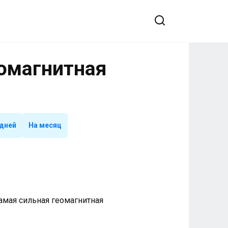
еомагнитная
 дней
На месяц
 Самая сильная геомагнитная