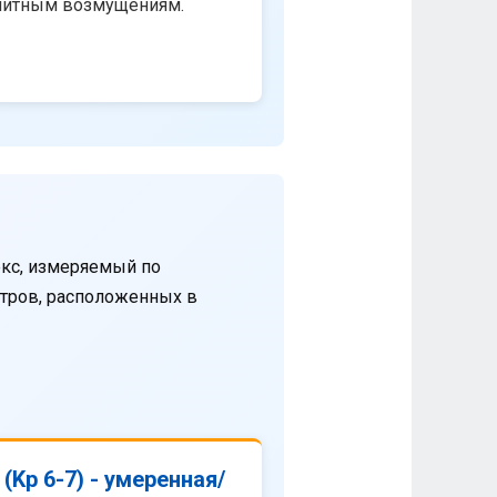
нитным возмущениям.
кс, измеряемый по
етров, расположенных в
(Kp 6-7) - умеренная/