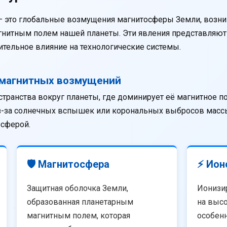
— это глобальные возмущения магнитосферы Земли, возни
агнитным полем нашей планеты. Эти явления представляю
тельное влияние на технологические системы.
омагнитных возмущений
странства вокруг планеты, где доминирует её магнитное п
из-за солнечных вспышек или корональных выбросов массы
осферой.
🛡️ Магнитосфера
⚡ Ион
Защитная оболочка Земли,
Ионизи
образованная планетарным
на высо
магнитным полем, которая
особенн