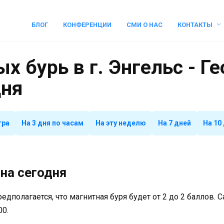
БЛОГ
КОНФЕРЕНЦИИ
СМИ О НАС
КОНТАКТЫ
х бурь в г. Энгельс - Г
дня
тра
На 3 дня по часам
На эту неделю
На 7 дней
На 10
на сегодня
предполагается, что магнитная буря будет от 2 до 2 баллов.
00.