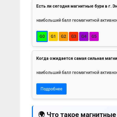
Есть ли сегодня магнитные бури в г. Э
наибольший балл геомагнитной активност
G0
G1
G2
G3
G4
G5
Когда ожидается самая сильная магни
наибольший балл геомагнитной активнос
Подробнее
🌍 Что такое магнитные