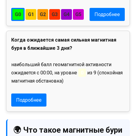
G0
G1
G2
G3
G4
G5
Подробнее
Когда ожидается самая сильная магнитная
буря в ближайшие 3 дня?
наибольший балл геомагнитной активности
ожидается с 00:00, на уровне
0
из 9 (спокойная
магнитная обстановка)
Подробнее
🌍 Что такое магнитные бури