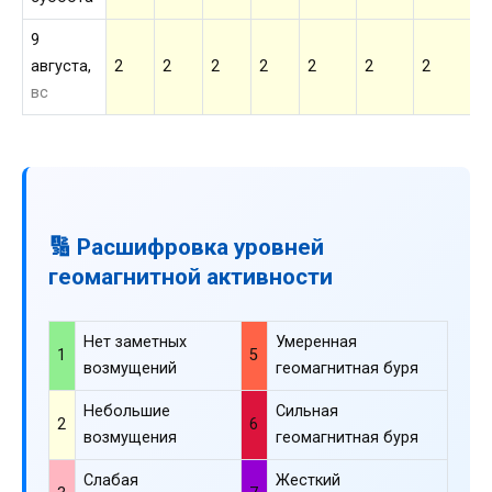
9
августа,
2
2
2
2
2
2
2
2
вс
🔢 Расшифровка уровней
геомагнитной активности
Нет заметных
Умеренная
1
5
возмущений
геомагнитная буря
Небольшие
Сильная
2
6
возмущения
геомагнитная буря
Слабая
Жесткий