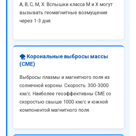
A, B, C, M, X. Вспышки класса M и X могут
вызывать геомагнитные возмущения
через 1-3 дня.
🌪️ Корональные выбросы массы
(CME)
Выбросы плазмы и магнитного поля из
солнечной короны. Скорость: 300-3000
км/с. Наиболее геоэффективны CME со
скоростью свыше 1000 км/с и южной
компонентой магнитного поля.