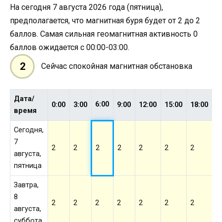
На сегодня 7 августа 2026 года (пятница),
предполагается, что магнитная буря будет от 2 до 2
баллов. Самая сильная геомагнитная активность 0
баллов ожидается с 00:00-03:00.
2
Сейчас спокойная магнитная обстановка
Дата/
6:00
0:00
3:00
9:00
12:00
15:00
18:00
2
время
Сегодня,
7
2
2
2
2
2
2
2
2
августа,
пятница
Завтра,
8
2
2
2
2
2
2
2
2
августа,
суббота