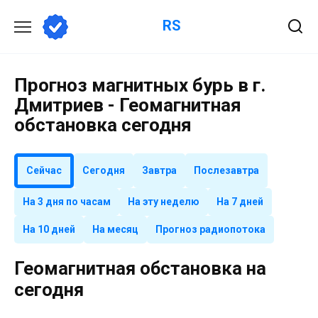
Перейти
RS
к
содержанию
Прогноз магнитных бурь в г.
Дмитриев - Геомагнитная
обстановка сегодня
Сейчас
Сегодня
Завтра
Послезавтра
На 3 дня по часам
На эту неделю
На 7 дней
На 10 дней
На месяц
Прогноз радиопотока
Геомагнитная обстановка на
сегодня