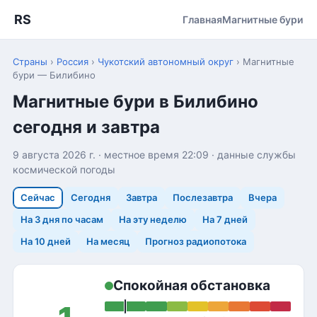
RS
Главная
Магнитные бури
Страны
›
Россия
›
Чукотский автономный округ
›
Магнитные
бури — Билибино
Магнитные бури в Билибино
сегодня и завтра
9 августа 2026 г. · местное время 22:09 · данные службы
космической погоды
Сейчас
Сегодня
Завтра
Послезавтра
Вчера
На 3 дня по часам
На эту неделю
На 7 дней
На 10 дней
На месяц
Прогноз радиопотока
Спокойная обстановка