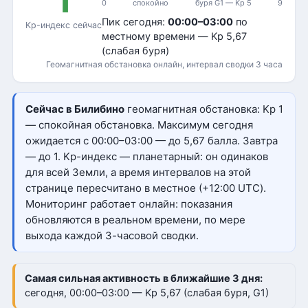
1
0
спокойно
буря G1 — Kp 5
9
Пик сегодня:
00:00–03:00
по
Kp-индекс сейчас
местному времени — Kp 5,67
(слабая буря)
Геомагнитная обстановка онлайн, интервал сводки 3 часа
Сейчас в Билибино
геомагнитная обстановка: Kp 1
— спокойная обстановка. Максимум сегодня
ожидается с 00:00–03:00 — до 5,67 балла. Завтра
— до 1. Kp-индекс — планетарный: он одинаков
для всей Земли, а время интервалов на этой
странице пересчитано в местное (+12:00 UTC).
Мониторинг работает онлайн: показания
обновляются в реальном времени, по мере
выхода каждой 3-часовой сводки.
Самая сильная активность в ближайшие 3 дня:
сегодня, 00:00–03:00 — Kp 5,67 (слабая буря, G1)