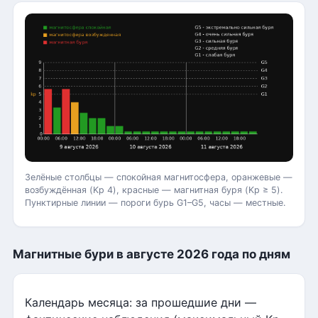
Зелёные столбцы — спокойная магнитосфера, оранжевые —
возбуждённая (Kp 4), красные — магнитная буря (Kp ≥ 5).
Пунктирные линии — пороги бурь G1–G5, часы — местные.
Магнитные бури в августе 2026 года по дням
Календарь месяца: за прошедшие дни —