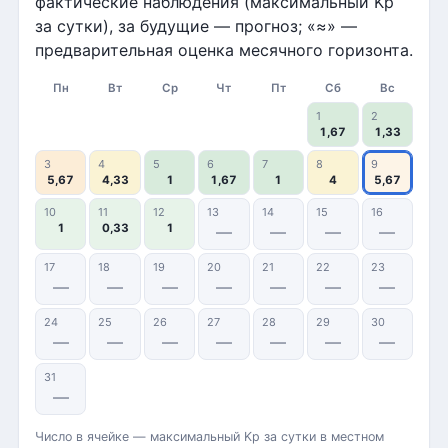
фактические наблюдения (максимальный Kp
за сутки), за будущие — прогноз; «≈» —
предварительная оценка месячного горизонта.
Пн
Вт
Ср
Чт
Пт
Сб
Вс
1
2
1,67
1,33
3
4
5
6
7
8
9
5,67
4,33
1
1,67
1
4
5,67
10
11
12
13
14
15
16
1
0,33
1
—
—
—
—
17
18
19
20
21
22
23
—
—
—
—
—
—
—
24
25
26
27
28
29
30
—
—
—
—
—
—
—
31
—
Число в ячейке — максимальный Kp за сутки в местном