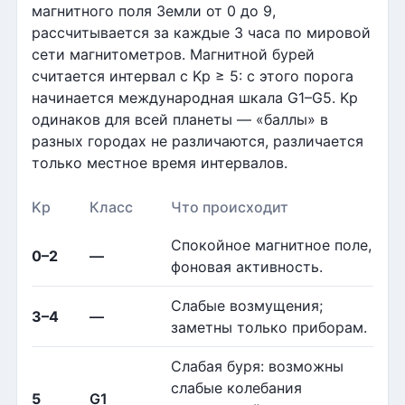
магнитного поля Земли от 0 до 9,
рассчитывается за каждые 3 часа по мировой
сети магнитометров. Магнитной бурей
считается интервал с Kp ≥ 5: с этого порога
начинается международная шкала G1–G5. Kp
одинаков для всей планеты — «баллы» в
разных городах не различаются, различается
только местное время интервалов.
Kp
Класс
Что происходит
Спокойное магнитное поле,
0–2
—
фоновая активность.
Слабые возмущения;
3–4
—
заметны только приборам.
Слабая буря: возможны
слабые колебания
5
G1