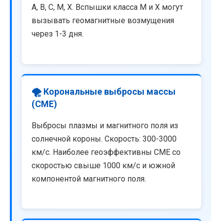
A, B, C, M, X. Вспышки класса M и X могут
вызывать геомагнитные возмущения
через 1-3 дня.
🌪️ Корональные выбросы массы
(CME)
Выбросы плазмы и магнитного поля из
солнечной короны. Скорость: 300-3000
км/с. Наиболее геоэффективны CME со
скоростью свыше 1000 км/с и южной
компонентой магнитного поля.