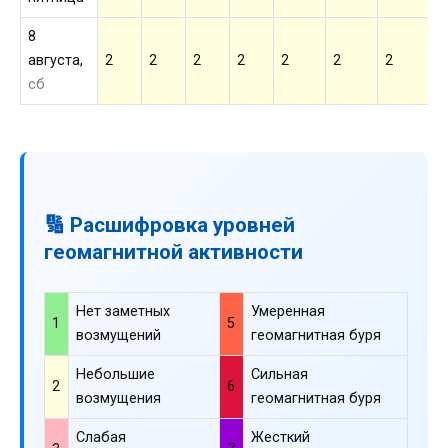
8
августа,
2
2
2
2
2
2
2
2
сб
🔢 Расшифровка уровней
геомагнитной активности
Нет заметных
Умеренная
1
5
возмущений
геомагнитная буря
Небольшие
Сильная
2
6
возмущения
геомагнитная буря
Слабая
Жесткий