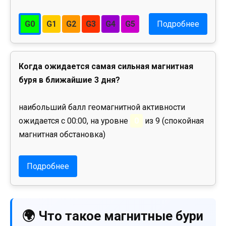
G0
G1
G2
G3
G4
G5
Подробнее
Когда ожидается самая сильная магнитная
буря в ближайшие 3 дня?
наибольший балл геомагнитной активности
ожидается с 00:00, на уровне
0
из 9 (спокойная
магнитная обстановка)
Подробнее
🌍 Что такое магнитные бури