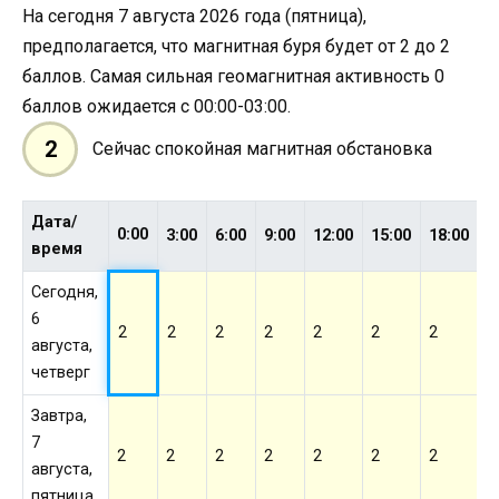
На сегодня 7 августа 2026 года (пятница),
предполагается, что магнитная буря будет от 2 до 2
баллов. Самая сильная геомагнитная активность 0
баллов ожидается с 00:00-03:00.
2
Сейчас спокойная магнитная обстановка
Дата/
0:00
3:00
6:00
9:00
12:00
15:00
18:00
2
время
Сегодня,
6
2
2
2
2
2
2
2
2
августа,
четверг
Завтра,
7
2
2
2
2
2
2
2
2
августа,
пятница