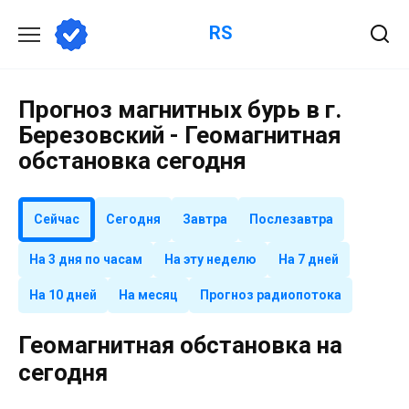
Перейти
RS
к
содержанию
Прогноз магнитных бурь в г.
Березовский - Геомагнитная
обстановка сегодня
Сейчас
Сегодня
Завтра
Послезавтра
На 3 дня по часам
На эту неделю
На 7 дней
На 10 дней
На месяц
Прогноз радиопотока
Геомагнитная обстановка на
сегодня