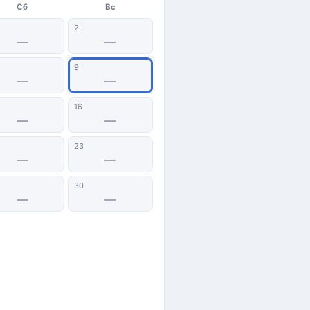
Сб
Вс
2
—
—
9
—
—
16
—
—
23
—
—
30
—
—