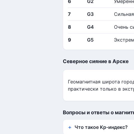
6
G2
Умеренн
7
G3
Сильная
8
G4
Очень с
9
G5
Экстрем
Северное сияние в Арске
Геомагнитная широта горо
практически только в экст
Вопросы и ответы о магнит
Что такое Kp-индекс?