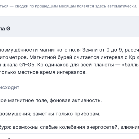
ться — сводки по прошедшим месяцам появятся здесь автоматически.
ла G
озмущённости магнитного поля Земли от 0 до 9, расс
итометров. Магнитной бурей считается интервал с Kp ≥
 шкала G1–G5. Kp одинаков для всей планеты — «баллы
только местное время интервалов.
исходит
ое магнитное поле, фоновая активность.
возмущения; заметны только приборам.
буря: возможны слабые колебания энергосетей, влияни