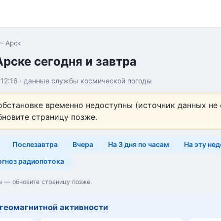
— Арск
рске сегодня и завтра
я 12:16 · данные службы космической погоды
обстановке временно недоступны (источник данных не
бновите страницу позже.
Послезавтра
Вчера
На 3 дня по часам
На эту не
гноз радиопотока
 — обновите страницу позже.
 геомагнитной активности