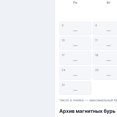
Пн
Вт
3
4
—
—
10
11
—
—
17
18
—
—
24
25
—
—
31
—
Число в ячейке — максимальный Kp
Архив магнитных бурь