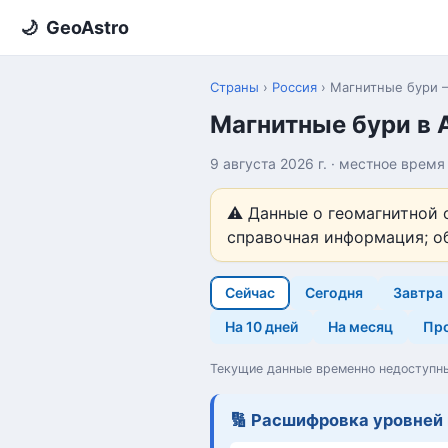
🌙
GeoAstro
Страны
›
Россия
›
Магнитные бури 
Магнитные бури в А
9 августа 2026 г. · местное врем
⚠️ Данные о геомагнитной 
справочная информация; о
Сейчас
Сегодня
Завтра
На 10 дней
На месяц
Про
Текущие данные временно недоступны
🔢 Расшифровка уровней