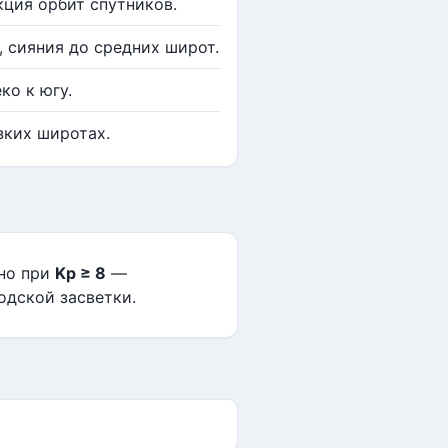
кция орбит спутников.
, сияния до средних широт.
ко к югу.
зких широтах.
жно при
Kp ≥ 8
—
одской засветки.