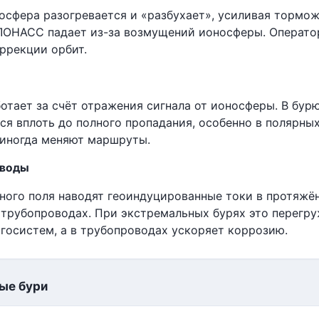
осфера разогревается и «разбухает», усиливая тормож
ГЛОНАСС падает из-за возмущений ионосферы. Операто
ррекции орбит.
отает за счёт отражения сигнала от ионосферы. В бур
ся вплоть до полного пропадания, особенно в полярн
иногда меняют маршруты.
оводы
ного поля наводят геоиндуцированные токи в протяжё
, трубопроводах. При экстремальных бурях это перег
госистем, а в трубопроводах ускоряет коррозию.
ые бури