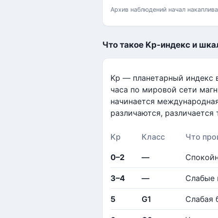
Архив наблюдений начал накаплива
Что такое Kp-индекс и шка
Kp — планетарный индекс в
часа по мировой сети магн
начинается международная
различаются, различается 
Kp
Класс
Что про
0–2
—
Спокойн
3–4
—
Слабые 
5
G1
Слабая 