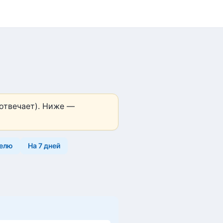
 отвечает). Ниже —
делю
На 7 дней