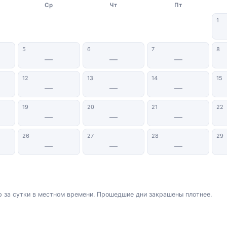
Ср
Чт
Пт
1
5
6
7
8
—
—
—
12
13
14
15
—
—
—
19
20
21
22
—
—
—
26
27
28
29
—
—
—
 за сутки в местном времени. Прошедшие дни закрашены плотнее.