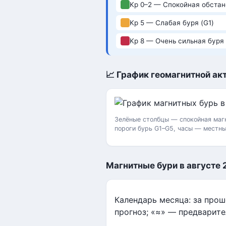
Kp 0–2 — Спокойная обстан
Kp 5 — Слабая буря (G1)
Kp 8 — Очень сильная буря 
📈 График геомагнитной акт
Зелёные столбцы — спокойная магн
пороги бурь G1–G5, часы — местны
Магнитные бури в августе 
Календарь месяца: за про
прогноз; «≈» — предварите