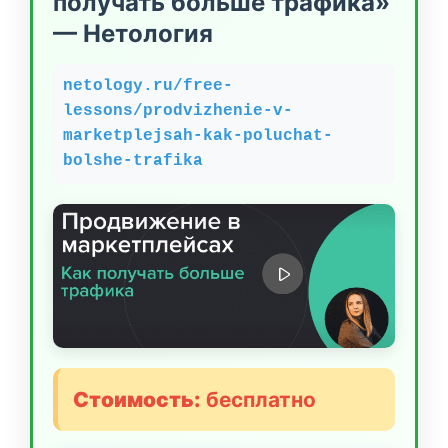
получать больше трафика»
— Нетология
netology.ru/free-
lessons/prodvizhenie-v-
marketplejsah-kak-poluchat-
bolshe-trafika
Стоимость:
бесплатно