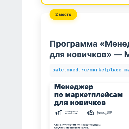
2 место
Программа «Мене
для новичков» — 
sale.maed.ru/marketplace-m