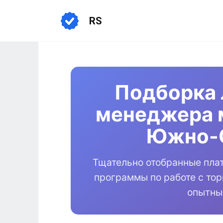
Перейти
к
RS
содержанию
Подборка 
менеджера 
Южно-
Тщательно отобранные пла
программы по работе с то
опытны