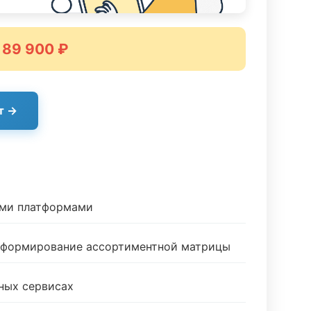
 89 900 ₽
т →
ыми платформами
и формирование ассортиментной матрицы
ных сервисах