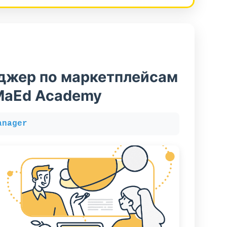
джер по маркетплейсам
MaEd Academy
anager