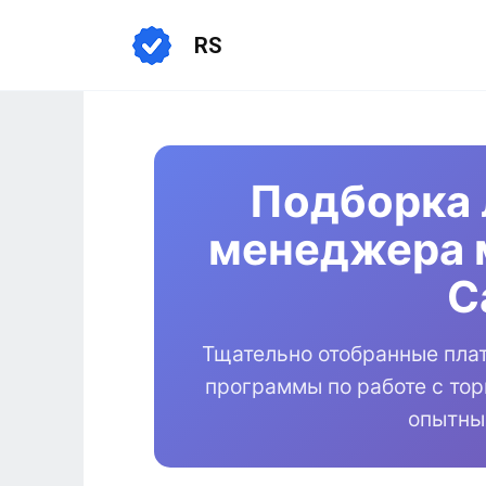
Перейти
к
RS
содержанию
Подборка 
менеджера 
С
Тщательно отобранные пла
программы по работе с то
опытны