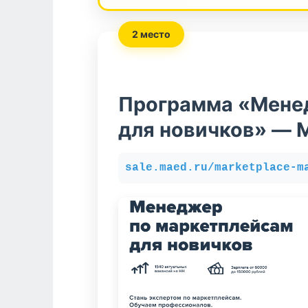
2 место
Программа «Мене
для новичков» — 
sale.maed.ru/marketplace-m