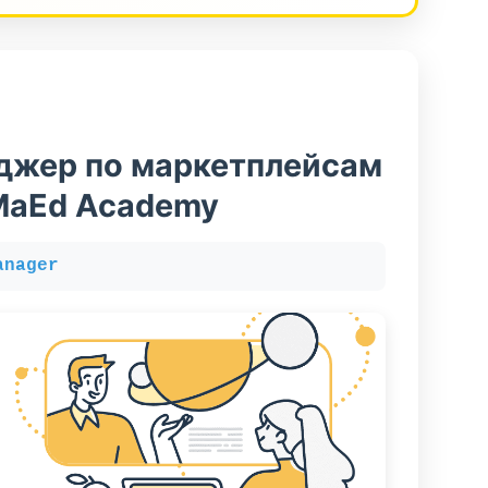
джер по маркетплейсам
MaEd Academy
anager