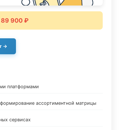
 89 900 ₽
т →
ыми платформами
и формирование ассортиментной матрицы
ных сервисах