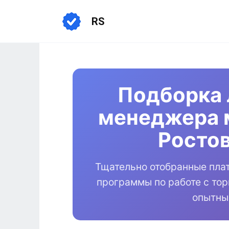
Перейти
к
RS
содержанию
Подборка 
менеджера 
Росто
Тщательно отобранные пла
программы по работе с то
опытны