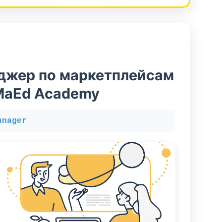
джер по маркетплейсам
MaEd Academy
anager