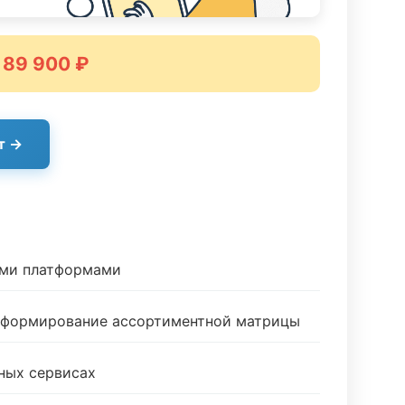
 89 900 ₽
т →
ыми платформами
и формирование ассортиментной матрицы
ных сервисах