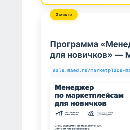
2 место
Программа «Мене
для новичков» — 
sale.maed.ru/marketplace-m