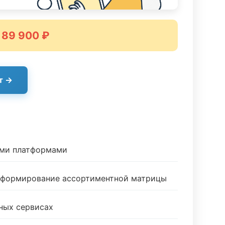
 89 900 ₽
т →
ыми платформами
и формирование ассортиментной матрицы
ных сервисах