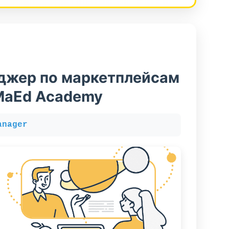
джер по маркетплейсам
MaEd Academy
anager