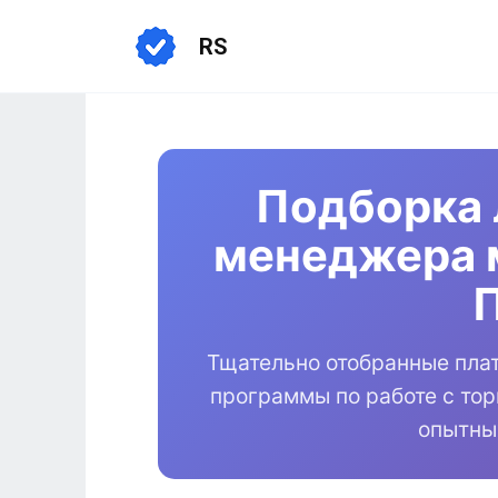
Перейти
к
RS
содержанию
Подборка 
менеджера 
Тщательно отобранные пла
программы по работе с то
опытны